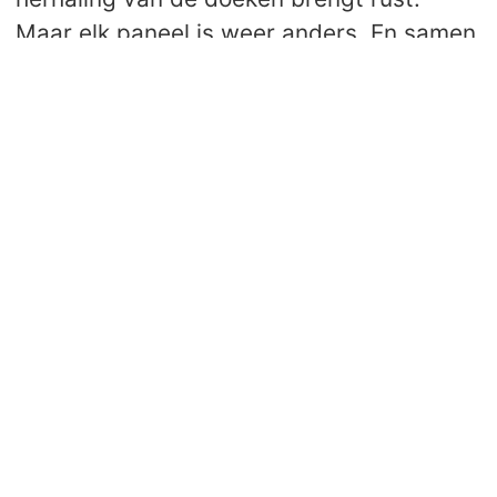
Maar elk paneel is weer anders. En samen
vormt het een geheel.”
Engineering in beweging
De grootste uitdaging? Die zat in de
beweging. “Het paneel moest
onafhankelijk kunnen bewegen van het
gebouw. Zonder zichtbare speling. En
zonder concessies in ontwerp.”
Dat vroeg om maatwerk. In elk detail.