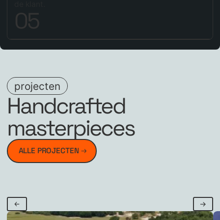
de klant.
0
5
projecten
Handcrafted
masterpieces
ALLE PROJECTEN