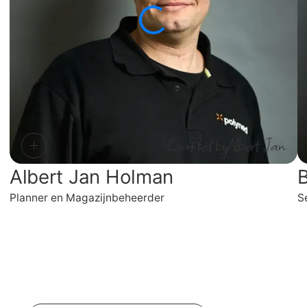
Crafted by
Albert Jan
Albert Jan Holman
B
Planner en Magazijnbeheerder
S