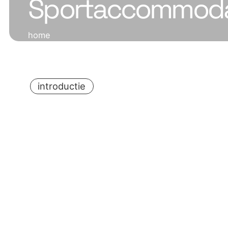
Sportaccommoda
home
introductie