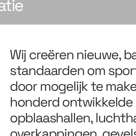
tie
Wij creëren nieuwe, 
standaarden om sport
door mogelijk te mak
honderd ontwikkelde 
opblaashallen, luchtha
overkappingen, gevels