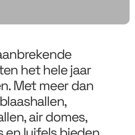
baanbrekende
en het hele jaar
en. Met meer dan
blaashallen,
llen, air domes,
 en luifels bieden