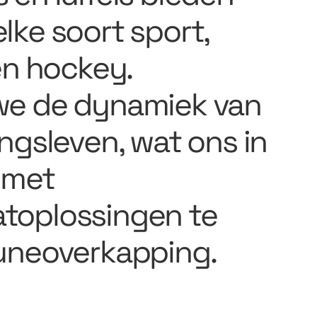
lke soort sport,
en hockey.
we de dynamiek van
ngsleven, wat ons in
 met
toplossingen te
buneoverkapping.